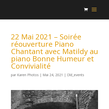
22 Mai 2021 – Soirée
réouverture Piano
Chantant avec Matildy au
piano Bonne Humeur et
Convivialité
par
Karen Photos
|
Mai 24, 2021
|
Old_events