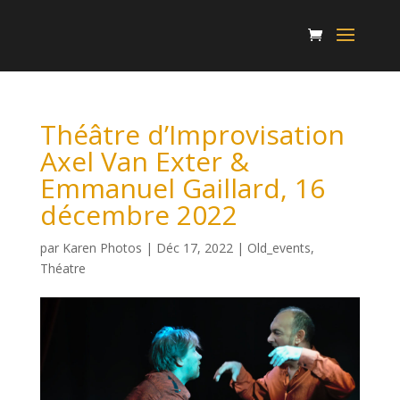
Théâtre d’Improvisation
Axel Van Exter &
Emmanuel Gaillard, 16
décembre 2022
par
Karen Photos
|
Déc 17, 2022
|
Old_events
,
Théatre