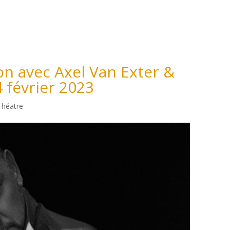
Accueil
Matthieu Côte
Nos événem
on avec Axel Van Exter &
 février 2023
Théatre