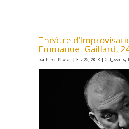
Théâtre d’Improvisati
Emmanuel Gaillard, 24
par
Karen Photos
|
Fév 25, 2023
|
Old_events
,