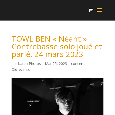
TOWL BEN « Néant »
Contrebasse solo joué et
parlé, 24 mars 2023
par
Karen Photos
|
Mar 25, 2023
|
concert
,
Old_events