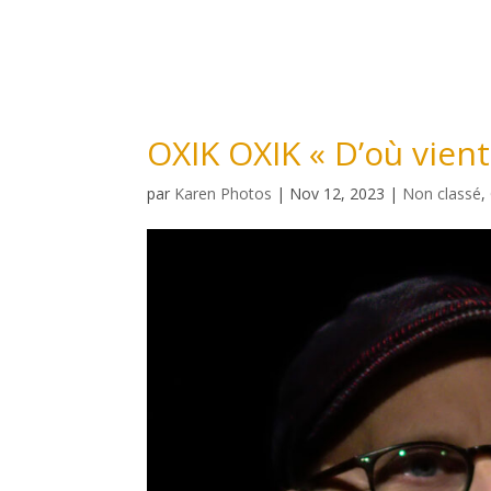
OXIK OXIK « D’où vien
par
Karen Photos
|
Nov 12, 2023
|
Non classé
,