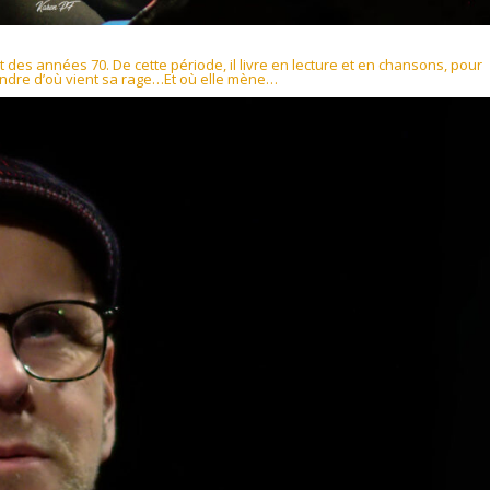
t des années 70. De cette période, il livre en lecture et en chansons, pour
endre d’où vient sa rage…Et où elle mène…