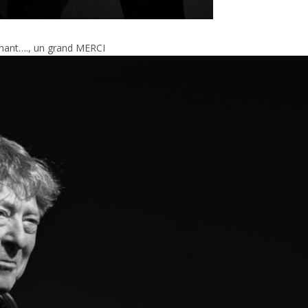
onnant…., un grand MERCI