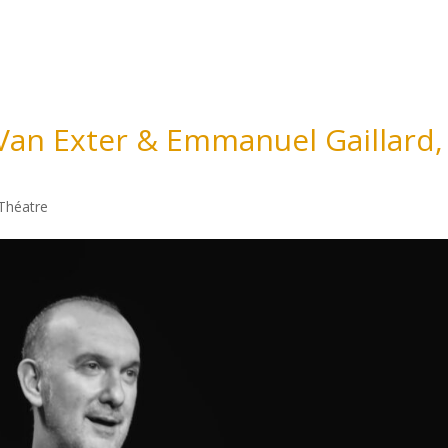
Accueil
Matthieu Côte
Nos événem
Van Exter & Emmanuel Gaillard, 
Théatre