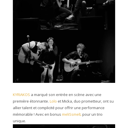
KYRIAKOS
a marqué son entrée en scène avec une
première étonnante.
Lolo
et Micka, duo prometteur, ont su
allier talent et complicité pour offrir une performance
mémorable ! Avec en bonus
meliSsmelL
pour un trio
unique.