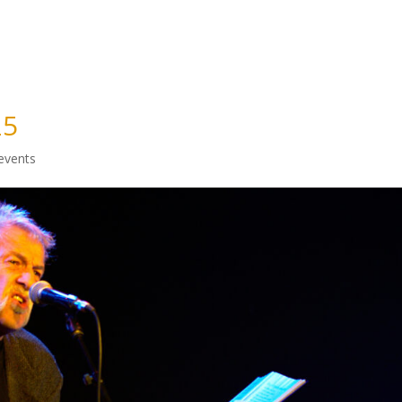
Accueil
Matthieu Côte
Nos événem
25
events